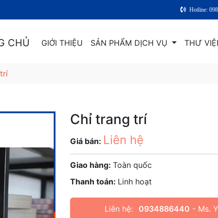
Hotline: 09
G CHỦ
GIỚI THIỆU
SẢN PHẨM DỊCH VỤ
THƯ VIỆ
trí
Chỉ trang trí
Liên hệ
Giá bán:
Giao hàng:
Toàn quốc
Thanh toán:
Linh hoạt
Liên hệ:
0934886440
- Ms. 