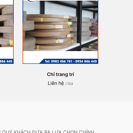
Chỉ trang trí
Liên hệ
/ Giá
P QUÝ KHÁCH ĐƯA RA LỰA CHỌN CHÍNH