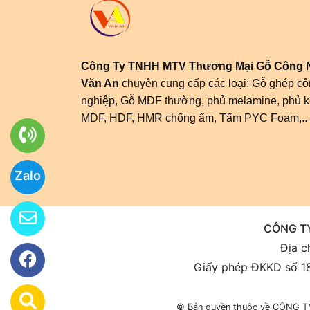
Công Ty TNHH MTV Thương Mại Gỗ Công 
Văn An
chuyên cung cấp các loại: Gỗ ghép c
nghiệp, Gỗ MDF thường, phủ melamine, phủ k
MDF, HDF, HMR chống ẩm, Tấm PYC Foam,..
Zalo
CÔNG T
Địa c
Giấy phép ĐKKD số 1
© Bản quyền thuộc về CÔNG