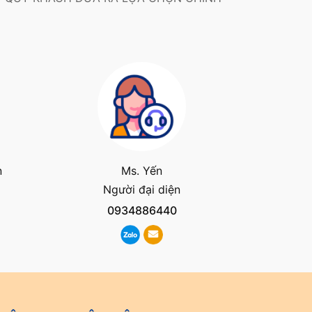
n
Ms. Yến
Người đại diện
0934886440