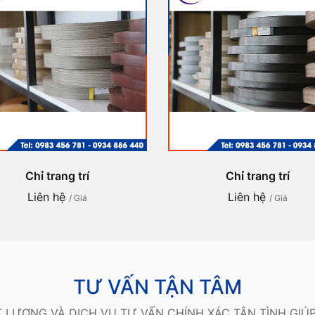
Chỉ trang trí
Chỉ trang trí
Liên hệ
Liên hệ
/ Giá
/ Giá
TƯ VẤN TẬN TÂM
 LƯỢNG VÀ DỊCH VỤ TƯ VẤN CHÍNH XÁC TẬN TÌNH GIÚ