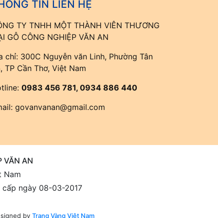
HÔNG TIN LIÊN HỆ
ÔNG TY TNHH MỘT THÀNH VIÊN THƯƠNG
ẠI GỖ CÔNG NGHIỆP VĂN AN
a chỉ: 300C Nguyễn văn Linh, Phường Tân
, TP Cần Thơ, Việt Nam
tline:
0983 456 781, 0934 886 440
ail:
govanvanan@gmail.com
 VĂN AN
ệt Nam
 cấp ngày 08-03-2017
signed by
Trang Vàng Việt Nam