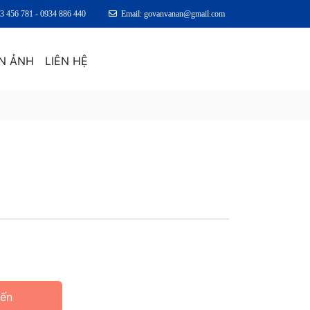
83 456 781 - 0934 886 440
Email: govanvanan@gmail.com
N ẢNH
LIÊN HỆ
Yến