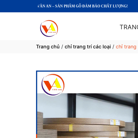
GỖ VĂN AN – SẢN PHẨM GỖ ĐẢM BẢO CHẤT LƯỢNG!
TRAN
Trang chủ
/
chỉ trang trí các loại
/
chỉ trang 