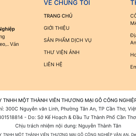
VỀ CHÚNG TÔI
T
TRANG CHỦ
C
M
GIỚI THIỆU
Nghiệp
Đị
ông
SẢN PHẨM DỊCH VỤ
An
eo,.. Ván
THƯ VIỆN ẢNH
Ho
LIÊN HỆ
Em
Y TNHH MỘT THÀNH VIÊN THƯƠNG MẠI GỖ CÔNG NGHIỆP
hỉ: 300C Nguyễn văn Linh, Phường Tân An, TP Cần Thơ, Vi
801518814 - Do: Sở Kế Hoạch & Đầu Tư Thành Phố Cần Thơ
Chịu trách nhiệm nội dung: Nguyễn Thành Tân
De
 TY TNHH MỘT THÀNH VIÊN THƯƠNG MẠI GỖ CÔNG NGHIỆP VĂN AN.