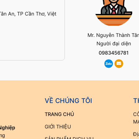
ân An, TP Cần Thơ, Việt
Mr. Nguyễn Thành Tâ
Người đại diện
0983456781
VỀ CHÚNG TÔI
T
TRANG CHỦ
C
M
GIỚI THIỆU
Nghiệp
Đị
ông
SẢN PHẨM DỊCH VỤ