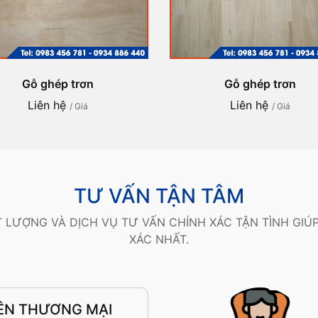
Gỗ ghép trơn
Gỗ ghép trơn
Liên hệ
Liên hệ
/ Giá
/ Giá
TƯ VẤN TẬN TÂM
 LƯỢNG VÀ DỊCH VỤ TƯ VẤN CHÍNH XÁC TẬN TÌNH GIÚ
XÁC NHẤT.
ÊN THƯƠNG MẠI