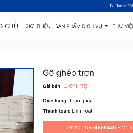
Hotline: 09
G CHỦ
GIỚI THIỆU
SẢN PHẨM DỊCH VỤ
THƯ VIỆ
Gỗ ghép trơn
Liên hệ
Giá bán:
Giao hàng:
Toàn quốc
Thanh toán:
Linh hoạt
Liên hệ:
0934886440
- Mr. 