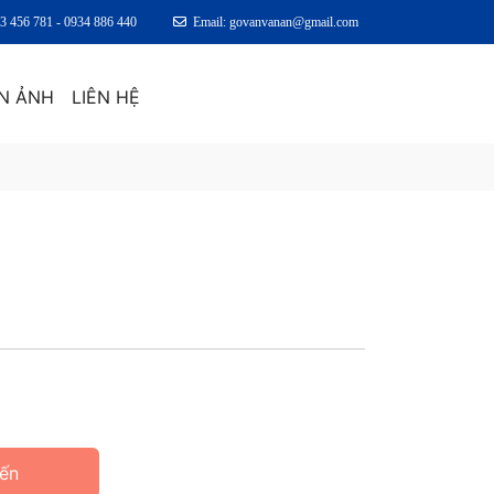
83 456 781 - 0934 886 440
Email: govanvanan@gmail.com
N ẢNH
LIÊN HỆ
Yến